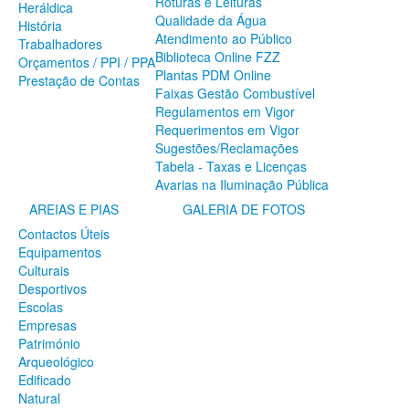
Roturas e Leituras
Heráldica
SERVIÇOS
Qualidade da Água
História
Atendimento ao Público
A Minha Rua
Trabalhadores
Biblioteca Online FZZ
Abastecimento de Água
Orçamentos / PPI / PPA
Plantas PDM Online
Roturas e Leituras
Prestação de Contas
Faixas Gestão Combustível
Qualidade da Água
Regulamentos em Vigor
Atendimento ao Público
Requerimentos em Vigor
Biblioteca Online FZZ
Sugestões/Reclamações
Plantas PDM Online
Tabela - Taxas e Licenças
Faixas Gestão Combustível
Avarias na Iluminação Pública
Regulamentos em Vigor
Requerimentos em Vigor
AREIAS E PIAS
GALERIA DE FOTOS
Sugestões/Reclamações
Contactos Úteis
Tabela - Taxas e Licenças
Equipamentos
Avarias na Iluminação Pública
Culturais
AREIAS E PIAS
Desportivos
Escolas
Contactos Úteis
Empresas
Equipamentos
Património
Culturais
Arqueológico
Desportivos
Edificado
Escolas
Natural
Empresas