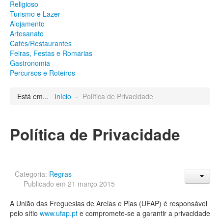
Religioso
Património
Turismo e Lazer
Arqueológico
Alojamento
Edificado
Artesanato
Natural
Cafés/Restaurantes
Religioso
Feiras, Festas e Romarias
Turismo e Lazer
Gastronomia
Alojamento
Percursos e Roteiros
Artesanato
Cafés/Restaurantes
Feiras, Festas e Romarias
Está em...
Início
-
Política de Privacidade
Gastronomia
Percursos e Roteiros
Política de Privacidade
GALERIA DE FOTOS
Categoria:
Regras
Publicado em 21 março 2015
A União das Freguesias de Areias e Pias (UFAP) é responsável
pelo sítio
www.ufap.pt
e compromete-se a garantir a privacidade