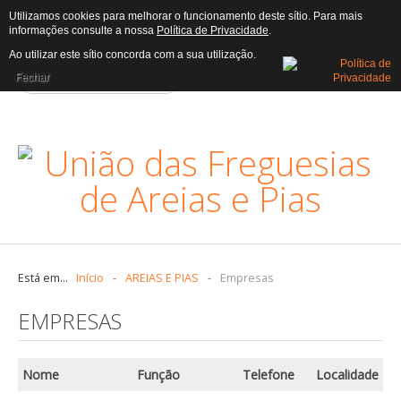
Utilizamos cookies para melhorar o funcionamento deste sítio. Para mais
informações consulte a nossa
Política de Privacidade
.
AUTARQUIA
Ao utilizar este sítio concorda com a sua utilização.
Fechar
Assembleia
Atas
Assembleia
Executivo
Editais
Executivo
Freguesia
Está em...
Início
-
AREIAS E PIAS
-
Empresas
Censos
EMPRESAS
Heráldica
História
Nome
Função
Telefone
Localidade
Trabalhadores