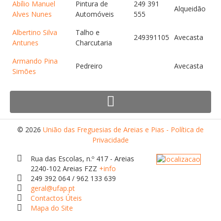
Abílio Manuel
Pintura de
249 391
Alqueidão
Alves Nunes
Automóveis
555
Orçamentos / PPI / PPA
Albertino Silva
Talho e
Prestação de Contas
249391105
Avecasta
Antunes
Charcutaria
DESTAQUES
Armando Pina
Pedreiro
Avecasta
Eventos
Simões
Notícias
Sondagens
ZêzereTV
© 2026
União das Freguesias de Areias e Pias - Política de
SERVIÇOS
Privacidade
A Minha Rua
Rua das Escolas, n.º 417 - Areias
2240-102 Areias FZZ
+info
Abastecimento de Água
249 392 064 / 962 133 639
geral@ufap.pt
Roturas e Leituras
Contactos Úteis
Qualidade da Água
Mapa do Site