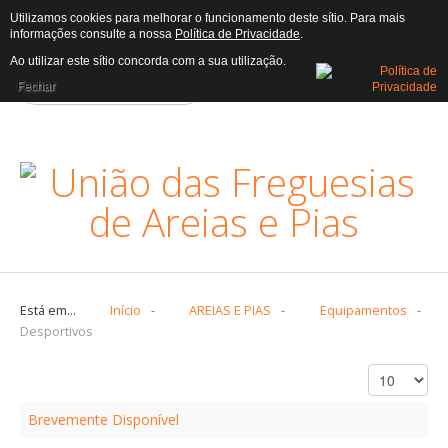
Utilizamos cookies para melhorar o funcionamento deste sítio. Para mais
informações consulte a nossa
Política de Privacidade
.
AUTARQUIA
Ao utilizar este sítio concorda com a sua utilização.
Fechar
Assembleia
Atas
Assembleia
Executivo
Editais
Executivo
Freguesia
Está em...
Início
-
AREIAS E PIAS
-
Equipamentos
-
Desportivos
Censos
Heráldica
História
Brevemente Disponível
Trabalhadores