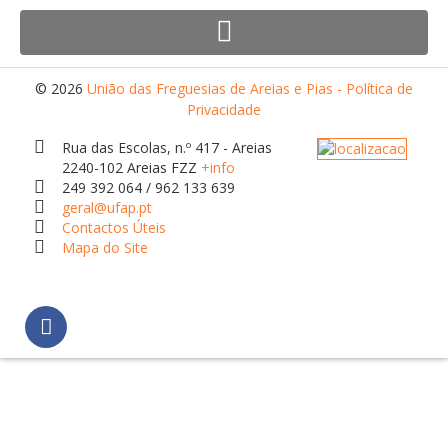
Orçamentos / PPI / PPA
Prestação de Contas
© 2026
União das Freguesias de Areias e Pias - Política de
DESTAQUES
Privacidade
Eventos
Rua das Escolas, n.º 417 - Areias
2240-102 Areias FZZ
+info
Notícias
249 392 064 / 962 133 639
geral@ufap.pt
Sondagens
Contactos Úteis
ZêzereTV
Mapa do Site
SERVIÇOS
A Minha Rua
Abastecimento de Água
Roturas e Leituras
Qualidade da Água