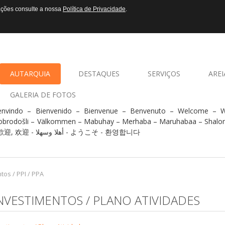
mações consulte a nossa
Política de Privacidade
.
AUTARQUIA
DESTAQUES
SERVIÇOS
AREI
GALERIA DE FOTOS
envindo – Bienvenido – Bienvenue – Benvenuto – Welcome –
obrodošli – Välkommen – Mabuhay – Merhaba – Maruhabaa – Shalo
- 歡迎, 欢迎 - أهلا وسهلا - ようこそ - 환영합니다
os / PPI / PPA
VESTIMENTOS / PLANO ATIVIDADES