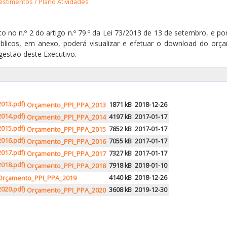
estimentos / Plano Atividades
 no n.º 2 do artigo n.º 79.º da Lei 73/2013 de 13 de setembro, e p
blicos, em anexo, poderá visualizar e efetuar o download do orç
gestão deste Executivo.
1871 kB
2018-12-26
Orçamento_PPI_PPA_2013
4197 kB
2017-01-17
Orçamento_PPI_PPA_2014
7852 kB
2017-01-17
Orçamento_PPI_PPA_2015
7055 kB
2017-01-17
Orçamento_PPI_PPA_2016
7327 kB
2017-01-17
Orçamento_PPI_PPA_2017
7918 kB
2018-01-10
Orçamento_PPI_PPA_2018
4140 kB
2018-12-26
Orçamento_PPI_PPA_2019
3608 kB
2019-12-30
Orçamento_PPI_PPA_2020