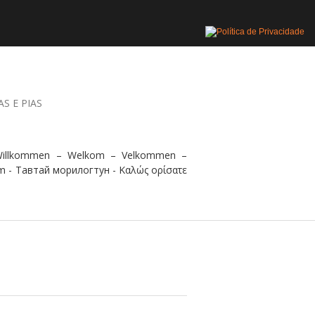
AS E PIAS
 Willkommen – Welkom – Velkommen –
m - Тавтай морилогтун - Καλώς ορίσατε