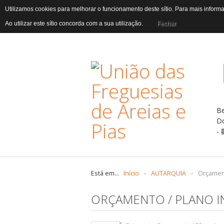
Utilizamos cookies para melhorar o funcionamento deste sítio. Para mais infor
Ao utilizar este sítio concorda com a sua utilização.
Fechar
B
D
Está em...
Início
-
AUTARQUIA
-
Orçament
ORÇAMENTO / PLANO IN