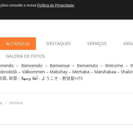
mações consulte a nossa
Política de Privacidade
.
AUTARQUIA
DESTAQUES
SERVIÇOS
AREI
GALERIA DE FOTOS
envindo – Bienvenido – Bienvenue – Benvenuto – Welcome –
obrodošli – Välkommen – Mabuhay – Merhaba – Maruhabaa – Shalo
- 歡迎, 欢迎 - أهلا وسهلا - ようこそ - 환영합니다
ia
-
História