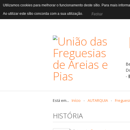
Utilizamos cookies para melhorar o funcionamento deste sítio. Para mais infor
Ao utilizar este sítio concorda com a sua utilização.
Fechar
B
D
Está em...
Início
-
AUTARQUIA
-
Fregues
HISTÓRIA