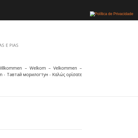
AS E PIAS
 Willkommen – Welkom – Velkommen –
m - Тавтай морилогтун - Καλώς ορίσατε