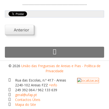
Desportivos
-----------------------------------------------------
Escolas
Empresas
Património
Anterior
Arqueológico
Edificado
Natural
Religioso
© 2026
União das Freguesias de Areias e Pias - Política de
Privacidade
Turismo e Lazer
Alojamento
Rua das Escolas, n.º 417 - Areias
2240-102 Areias FZZ
+info
Artesanato
249 392 064 / 962 133 639
geral@ufap.pt
Cafés/Restaurantes
Contactos Úteis
Mapa do Site
Feiras, Festas e Romarias