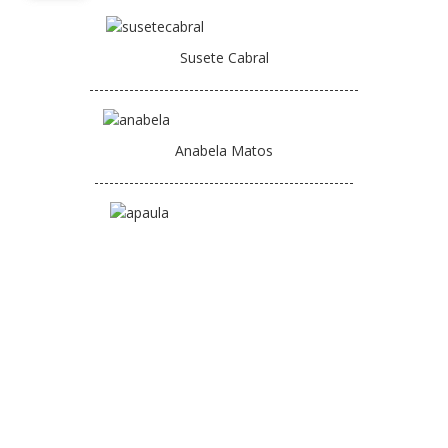
Orçamentos / PPI / PPA
Susete Cabral
Prestação de Contas
------------------------------------------------------
DESTAQUES
Eventos
Anabela Matos
Notícias
----------------------------------------------------
Sondagens
ZêzereTV
SERVIÇOS
A Minha Rua
Abastecimento de Água
Roturas e Leituras
Qualidade da Água