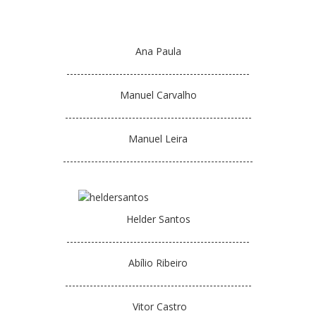
Atendimento ao Público
Biblioteca Online FZZ
Ana Paula
Plantas PDM Online
----------------------------------------------------
Faixas Gestão Combustível
Manuel Carvalho
Regulamentos em Vigor
-----------------------------------------------------
Requerimentos em Vigor
Manuel Leira
Sugestões/Reclamações
------------------------------------------------------
Tabela - Taxas e Licenças
Avarias na Iluminação Pública
Helder Santos
AREIAS E PIAS
----------------------------------------------------
Contactos Úteis
Abílio Ribeiro
Equipamentos
-----------------------------------------------------
Culturais
Vitor Castro