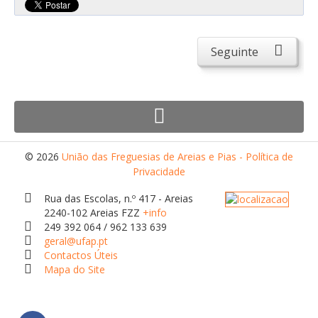
Atendimento ao Público
Biblioteca Online FZZ
Seguinte
Plantas PDM Online
Faixas Gestão Combustível
Regulamentos em Vigor
Requerimentos em Vigor
Sugestões/Reclamações
© 2026
União das Freguesias de Areias e Pias - Política de
Privacidade
Tabela - Taxas e Licenças
Rua das Escolas, n.º 417 - Areias
Avarias na Iluminação Pública
2240-102 Areias FZZ
+info
249 392 064 / 962 133 639
AREIAS E PIAS
geral@ufap.pt
Contactos Úteis
Contactos Úteis
Mapa do Site
Equipamentos
Culturais