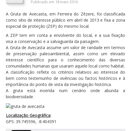
Publicado em 18 maio 2016
Orçamentos / PPI / PPA
A Gruta de Avecasta, em Ferreira do Zêzere, foi classificada
Prestação de Contas
como sítio de interesse público em abril de 2013 e fixa a zona
especial de proteção (ZEP) do mesmo local.
DESTAQUES
A ZEP tem em conta a envolvente do local, e a sua fixação
Eventos
visa a conservação e a salvaguarda da paisagem.
A Gruta de Avecasta assume um valor de raridade em termos
Notícias
de preservação paleoambiental, assim como um elevado
interesse científico para o conhecimento das diversas
Sondagens
comunidades humanas que usaram aquele local como habitat.
ZêzereTV
A classificação reflete os critérios relativos ao interesse do
bem como testemunho de vivências ou factos históricos e à
SERVIÇOS
importância do ponto de vista da investigação histórica.
A gruta está inserida num cenário onde abunda a
A Minha Rua
biodiversidade.
Abastecimento de Água
Roturas e Leituras
Localização Geográfica
:
GPS: 39.745596, -8.404391
Qualidade da Água