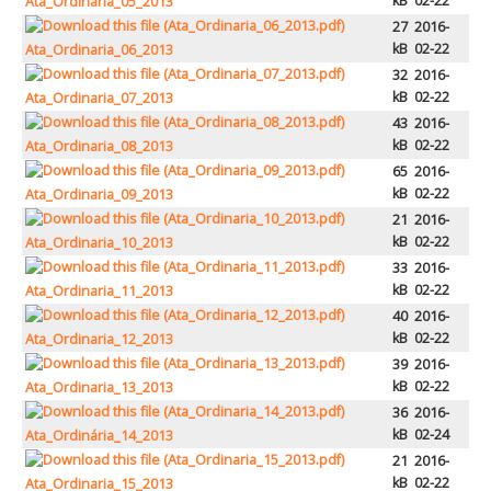
kB
02-22
Ata_Ordinaria_05_2013
Atendimento ao Público
27
2016-
Biblioteca Online FZZ
kB
02-22
Ata_Ordinaria_06_2013
32
2016-
Plantas PDM Online
kB
02-22
Ata_Ordinaria_07_2013
Faixas Gestão Combustível
43
2016-
kB
02-22
Ata_Ordinaria_08_2013
Regulamentos em Vigor
65
2016-
kB
02-22
Ata_Ordinaria_09_2013
Requerimentos em Vigor
21
2016-
Sugestões/Reclamações
kB
02-22
Ata_Ordinaria_10_2013
33
2016-
Tabela - Taxas e Licenças
kB
02-22
Ata_Ordinaria_11_2013
Avarias na Iluminação Pública
40
2016-
kB
02-22
Ata_Ordinaria_12_2013
AREIAS E PIAS
39
2016-
kB
02-22
Ata_Ordinaria_13_2013
Contactos Úteis
36
2016-
Equipamentos
kB
02-24
Ata_Ordinária_14_2013
21
2016-
Culturais
kB
02-22
Ata_Ordinaria_15_2013