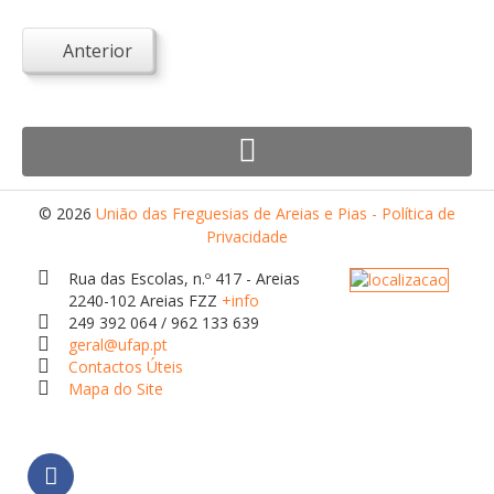
Desportivos
Anterior
Escolas
Empresas
Património
Arqueológico
Edificado
© 2026
União das Freguesias de Areias e Pias - Política de
Privacidade
Natural
Rua das Escolas, n.º 417 - Areias
Religioso
2240-102 Areias FZZ
+info
Turismo e Lazer
249 392 064 / 962 133 639
geral@ufap.pt
Alojamento
Contactos Úteis
Mapa do Site
Artesanato
Cafés/Restaurantes
Feiras, Festas e Romarias