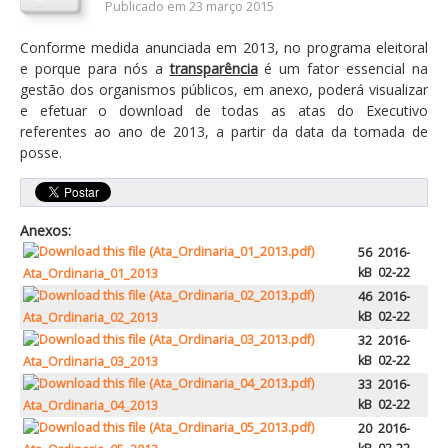
Publicado em 23 março 2015
Orçamentos / PPI / PPA
Conforme medida anunciada em 2013, no programa eleitoral
Prestação de Contas
e porque para nós a
transparência
é um fator essencial na
gestão dos organismos públicos, em anexo, poderá visualizar
DESTAQUES
e efetuar o download de todas as atas do Executivo
referentes ao ano de 2013, a partir da data da tomada de
Eventos
posse.
Notícias
Sondagens
Anexos:
ZêzereTV
56
2016-
kB
02-22
Ata_Ordinaria_01_2013
SERVIÇOS
46
2016-
A Minha Rua
kB
02-22
Ata_Ordinaria_02_2013
32
2016-
Abastecimento de Água
kB
02-22
Ata_Ordinaria_03_2013
Roturas e Leituras
33
2016-
kB
02-22
Ata_Ordinaria_04_2013
Qualidade da Água
20
2016-