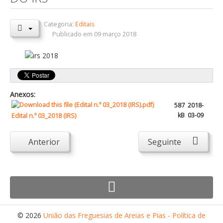
Orçamentos / PPI / PPA
Categoria:
Editais
Prestação de Contas
Publicado em 09 março 2018
DESTAQUES
Eventos
Notícias
Anexos:
Sondagens
587
2018-
kB
03-09
Edital n.º 03_2018 (IRS)
ZêzereTV
SERVIÇOS
Anterior
Seguinte
A Minha Rua
Abastecimento de Água
Roturas e Leituras
Qualidade da Água
© 2026
União das Freguesias de Areias e Pias - Política de