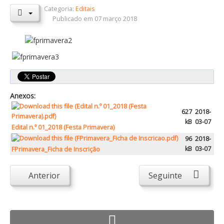
Categoria:
Editais
Orçamentos / PPI / PPA
Publicado em 07 março 2018
Prestação de Contas
DESTAQUES
Eventos
Notícias
Anexos:
Sondagens
627
2018-
ZêzereTV
kB
03-07
Edital n.º 01_2018 (Festa Primavera)
SERVIÇOS
96
2018-
kB
03-07
FPrimavera_Ficha de Inscrição
A Minha Rua
Abastecimento de Água
Anterior
Seguinte
Roturas e Leituras
Qualidade da Água