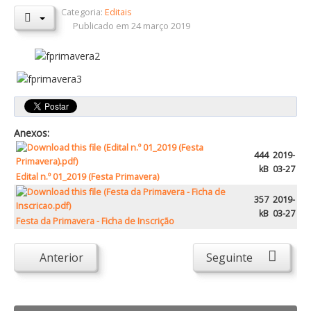
Categoria:
Editais
Orçamentos / PPI / PPA
Publicado em 24 março 2019
Prestação de Contas
DESTAQUES
Eventos
Notícias
Anexos:
Sondagens
444
2019-
ZêzereTV
kB
03-27
Edital n.º 01_2019 (Festa Primavera)
SERVIÇOS
357
2019-
kB
03-27
A Minha Rua
Festa da Primavera - Ficha de Inscrição
Abastecimento de Água
Anterior
Seguinte
Roturas e Leituras
Qualidade da Água