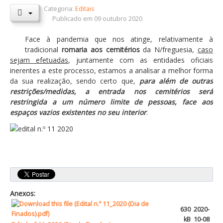
Categoria:
Editais
Orçamentos / PPI / PPA
Publicado em 09 outubro 2020
Prestação de Contas
Face à pandemia que nos atinge, relativamente à
tradicional
romaria aos cemitérios
da N/freguesia,
caso
DESTAQUES
sejam efetuadas
, juntamente com as entidades oficiais
Eventos
inerentes a este processo, estamos a analisar a melhor forma
da sua realização, sendo certo que,
para além de outras
Notícias
restrições/medidas, a entrada nos cemitérios será
restringida a um número limite de pessoas, face aos
Sondagens
espaços vazios existentes no seu interior
.
ZêzereTV
SERVIÇOS
A Minha Rua
Abastecimento de Água
Roturas e Leituras
Anexos:
Qualidade da Água
630
2020-
kB
10-08