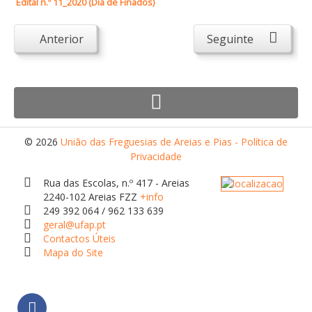
Edital n.º 11_2020 (Dia de Finados)
Atendimento ao Público
Biblioteca Online FZZ
Anterior
Seguinte
Plantas PDM Online
Faixas Gestão Combustível
Regulamentos em Vigor
Requerimentos em Vigor
© 2026
União das Freguesias de Areias e Pias - Política de
Sugestões/Reclamações
Privacidade
Tabela - Taxas e Licenças
Rua das Escolas, n.º 417 - Areias
2240-102 Areias FZZ
+info
Avarias na Iluminação Pública
249 392 064 / 962 133 639
AREIAS E PIAS
geral@ufap.pt
Contactos Úteis
Contactos Úteis
Mapa do Site
Equipamentos
Culturais