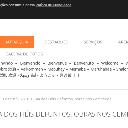
mações consulte a nossa
Política de Privacidade
.
AUTARQUIA
DESTAQUES
SERVIÇOS
AREI
GALERIA DE FOTOS
envindo – Bienvenido – Bienvenue – Benvenuto – Welcome –
brodošli – Välkommen – Mabuhay – Merhaba – Maruhabaa – Shalo
- 歡迎, 欢迎 - أهلا وسهلا - ようこそ - 환영합니다
-
Edital n.º 07/2019 - Dia dos Fiéis Defuntos, obras nos Cemitérios
DIA DOS FIÉIS DEFUNTOS, OBRAS NOS CEM