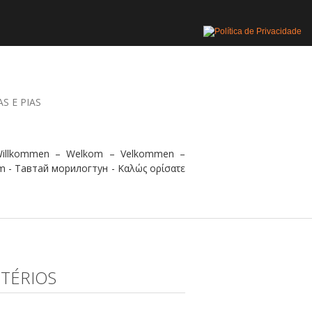
AS E PIAS
 Willkommen – Welkom – Velkommen –
m - Тавтай морилогтун - Καλώς ορίσατε
ITÉRIOS