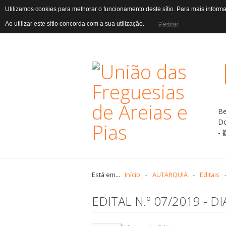
Utilizamos cookies para melhorar o funcionamento deste sítio. Para mais infor
Ao utilizar este sítio concorda com a sua utilização.
Fechar
B
Do
Está em...
Início
-
AUTARQUIA
-
Editais
EDITAL N.º 07/2019 - 