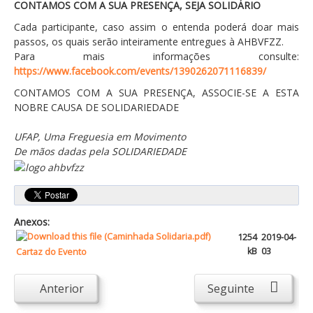
Atendimento ao Público
CONTAMOS COM A SUA PRESENÇA, SEJA SOLIDÁRIO
Cada participante, caso assim o entenda poderá doar mais
Biblioteca Online FZZ
passos, os quais serão inteiramente entregues à AHBVFZZ.
Plantas PDM Online
Para mais informações consulte:
https://www.facebook.com/events/1390262071116839/
Faixas Gestão Combustível
CONTAMOS COM A SUA PRESENÇA, ASSOCIE-SE A ESTA
Regulamentos em Vigor
NOBRE CAUSA DE SOLIDARIEDADE
Requerimentos em Vigor
UFAP, Uma Freguesia em Movimento
Sugestões/Reclamações
De mãos dadas pela SOLIDARIEDADE
Tabela - Taxas e Licenças
Avarias na Iluminação Pública
Anexos:
AREIAS E PIAS
1254
2019-04-
Contactos Úteis
kB
03
Cartaz do Evento
Equipamentos
Anterior
Seguinte
Culturais