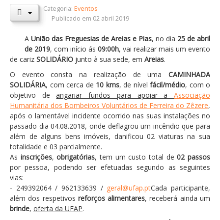
Categoria:
Eventos
Orçamentos / PPI / PPA
Publicado em 02 abril 2019
Prestação de Contas
A
União das Freguesias de Areias e Pias
, no dia
25 de abril
de 2019
, com início ás
09:00h
, vai realizar mais um evento
DESTAQUES
de cariz
SOLIDÁRIO
junto à sua sede, em
Areias
.
Eventos
O evento consta na realização de uma
CAMINHADA
SOLIDÁRIA
Notícias
, com cerca de
10 kms
, de nível
fácil/médio
, com o
objetivo de
angariar fundos para apoiar a
Associação
Sondagens
Humanitária dos Bombeiros Voluntários de Ferreira do Zêzere
,
após o lamentável incidente ocorrido nas suas instalações no
ZêzereTV
passado dia 04.08.2018, onde deflagrou um incêndio que para
além de alguns bens imóveis, danificou 02 viaturas na sua
SERVIÇOS
totalidade e 03 parcialmente.
A Minha Rua
As
inscrições
,
obrigatórias
, tem um custo total de
02 passos
por pessoa, podendo ser efetuadas segundo as seguintes
Abastecimento de Água
vias:
- 249392064 / 962133639 /
Roturas e Leituras
geral@ufap.pt
Cada participante,
além dos respetivos
reforços alimentares
, receberá ainda um
Qualidade da Água
brinde
,
oferta da UFAP
.