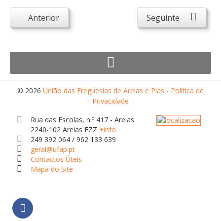
Atendimento ao Público
Anterior
Seguinte
Biblioteca Online FZZ
Plantas PDM Online
Faixas Gestão Combustível
Regulamentos em Vigor
Requerimentos em Vigor
© 2026
União das Freguesias de Areias e Pias - Política de
Privacidade
Sugestões/Reclamações
Rua das Escolas, n.º 417 - Areias
Tabela - Taxas e Licenças
2240-102 Areias FZZ
+info
249 392 064 / 962 133 639
Avarias na Iluminação Pública
geral@ufap.pt
AREIAS E PIAS
Contactos Úteis
Mapa do Site
Contactos Úteis
Equipamentos
Culturais