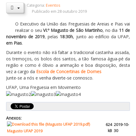
Categoria:
Eventos
Orçamentos / PPI / PPA
Publicado em 28 outubro 2019
Prestação de Contas
O Executivo da União das Freguesias de Areias e Pias vai
realizar o seu
VI.º Magusto de São Martinho
, no dia
11 de
DESTAQUES
novembro de 2019
, pelas
18:30h
, junto ao edifício da UFAP,
Eventos
em Pias
.
Durante o evento não irá faltar a tradicional castanha assada,
Notícias
os tremoços, os bolos dos santos, a tão famosa água-pé da
Sondagens
região e como é óbvio a animação e boa disposição, desta
vez a cargo da
Escola de Concertinas de Dornes
ZêzereTV
Junte-se a nós e venha diverte-se connosco.
SERVIÇOS
UFAP, Uma Freguesia em Movimento
A Minha Rua
Abastecimento de Água
Roturas e Leituras
Anexos:
624
2019-10-
Qualidade da Água
kB
30
Magusto UFAP 2019