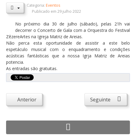
Categoria:
Eventos
Orçamentos / PPI / PPA
Publicado em 29 julho 2022
Prestação de Contas
No próximo dia 30 de julho (sábado), pelas 21h vai
decorrer o Concerto de Gala com a Orquestra do Festival
DESTAQUES
ZêzereArtes na Igreja Matriz de Areias.
Eventos
Não perca esta oportunidade de assistir a este belo
espetáculo musical com o enquadramento e condições
Notícias
acústicas fantásticas que a nossa Igrja Matriz de Areias
potencia.
Sondagens
As entradas são gratuitas.
ZêzereTV
SERVIÇOS
A Minha Rua
Anterior
Seguinte
Abastecimento de Água
Roturas e Leituras
Qualidade da Água