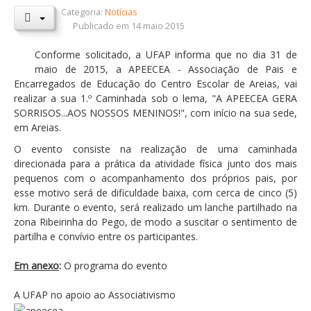
Categoria:
Notícias
Orçamentos / PPI / PPA
Publicado em 14 maio 2015
Prestação de Contas
Conforme solicitado, a UFAP informa que no dia 31 de
maio de 2015, a APEECEA - Associação de Pais e
DESTAQUES
Encarregados de Educação do Centro Escolar de Areias, vai
Eventos
realizar a sua 1.º Caminhada sob o lema, "A APEECEA GERA
SORRISOS...AOS NOSSOS MENINOS!", com início na sua sede,
Notícias
em Areias.
Sondagens
O evento consiste na realização de uma caminhada
direcionada para a prática da atividade física junto dos mais
ZêzereTV
pequenos com o acompanhamento dos próprios pais, por
esse motivo será de dificuldade baixa, com cerca de cinco (5)
SERVIÇOS
km. Durante o evento, será realizado um lanche partilhado na
A Minha Rua
zona Ribeirinha do Pego, de modo a suscitar o sentimento de
partilha e convívio entre os participantes.
Abastecimento de Água
Em anexo
Roturas e Leituras
:
O programa do evento
Qualidade da Água
A UFAP no apoio ao Associativismo