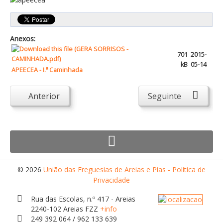
Atendimento ao Público
Biblioteca Online FZZ
Plantas PDM Online
Anexos:
Faixas Gestão Combustível
701
2015-
kB
05-14
APEECEA - I.ª Caminhada
Regulamentos em Vigor
Requerimentos em Vigor
Anterior
Seguinte
Sugestões/Reclamações
Tabela - Taxas e Licenças
Avarias na Iluminação Pública
AREIAS E PIAS
© 2026
União das Freguesias de Areias e Pias - Política de
Contactos Úteis
Privacidade
Equipamentos
Rua das Escolas, n.º 417 - Areias
2240-102 Areias FZZ
+info
Culturais
249 392 064 / 962 133 639