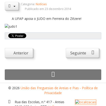
Categoria:
Notícias
Orçamentos / PPI / PPA
Publicado em 23 dezembro 2014
Prestação de Contas
A UFAP apoia o JUDO em Ferreira do Zêzere!
DESTAQUES
Eventos
Notícias
Sondagens
Anterior
Seguinte
ZêzereTV
SERVIÇOS
A Minha Rua
Abastecimento de Água
© 2026
União das Freguesias de Areias e Pias - Política de
Roturas e Leituras
Privacidade
Qualidade da Água
Rua das Escolas, n.º 417 - Areias