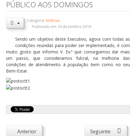
PÚBLICO AOS DOMINGOS
Orçamentos / PPI / PPA
Prestação de Contas
Categoria:
Notícias
Publicado em 16 dezembro 2014
DESTAQUES
Sendo um objetivo deste Executivo, agora com todas as
Eventos
condições reunidas para poder ser implementado, é com
muito gosto que informo V. Ex.ª que conseguimos dar mais
Notícias
um passo, que consideramos fulcral, na melhoria das
Sondagens
condições de atendimento à população bem como no seu
Bem-Estar.
ZêzereTV
SERVIÇOS
A Minha Rua
Abastecimento de Água
Roturas e Leituras
Qualidade da Água
Anterior
Seguinte