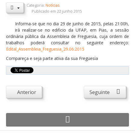
Categoria:
Notícias
Orçamentos / PPI / PPA
Publicado em 22 junho 2015
Prestação de Contas
Informa-se que no dia 29 de junho de 2015, pelas 21:00h,
irá realizar-se no edificio da UFAP, em Pias, a sessão
DESTAQUES
ordinária pública da Assembleia de Freguesia, cuja ordem de
Eventos
trabalhos poderá consultar no seguinte endereço:
Edital_Assembleia_Freguesia_29.06.2015
Notícias
Compareça e seja parte ativa da sua Freguesia
Sondagens
ZêzereTV
SERVIÇOS
Anterior
Seguinte
A Minha Rua
Abastecimento de Água
Roturas e Leituras
Qualidade da Água