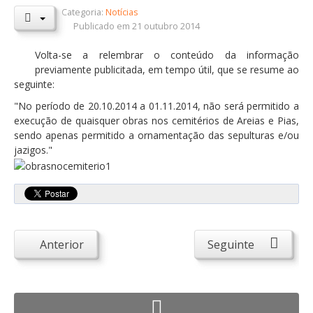
Categoria:
Notícias
Orçamentos / PPI / PPA
Publicado em 21 outubro 2014
Prestação de Contas
Volta-se a relembrar o conteúdo da informação
previamente publicitada, em tempo útil, que se resume ao
DESTAQUES
seguinte:
Eventos
"No período de 20.10.2014 a 01.11.2014, não será permitido a
execução de quaisquer obras nos cemitérios de Areias e Pias,
Notícias
sendo apenas permitido a ornamentação das sepulturas e/ou
Sondagens
jazigos."
ZêzereTV
SERVIÇOS
A Minha Rua
Abastecimento de Água
Anterior
Seguinte
Roturas e Leituras
Qualidade da Água