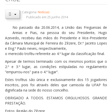
Orçamentos / PPI / PPA
Categoria:
Notícias
Prestação de Contas
Publicado em 25 junho 2014
DESTAQUES
No passado dia 20.06.2014, a União das Freguesias de
Areias e Pias, na pessoa do seu Presidente, Hugo
Eventos
Azevedo, recebeu das mãos do Presidente e Vice-Presidente
da Câmara Municipal de Ferreira do Zêzere, Dr.º Jacinto Lopes
Notícias
e Eng.º Paulo neves, respectivamente,
Sondagens
o merecido troféu referente ao 4.º lugar da classificação final.
ZêzereTV
Apesar de termos terminado com os mesmos pontos que o
2.º e 3.º lugar, as condições estipuladas no regulamento
SERVIÇOS
“empurrou-nos" para o 4.º lugar”.
A Minha Rua
Estes troféus são única e exclusivamente dos 15 jogadores
inscritos, pois foi através deles que camisola da UFAP foi
Abastecimento de Água
dignificada na sede do nosso concelho.
Roturas e Leituras
OBRIGADO A TODOS. ESTAMOS ORGULHOSOS. GRANDE
PRESTAÇÃO.
Qualidade da Água
Fotos: Região do Zêzere