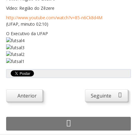
Atendimento ao Público
Vídeo: Região do Zêzere
Biblioteca Online FZZ
http://www.youtube.com/watch?v=85-n6Ck8d4M
Plantas PDM Online
(UFAP, minuto 02:10)
O Executivo da UFAP
Faixas Gestão Combustível
Regulamentos em Vigor
Requerimentos em Vigor
Sugestões/Reclamações
Tabela - Taxas e Licenças
Avarias na Iluminação Pública
Anterior
Seguinte
AREIAS E PIAS
Contactos Úteis
Equipamentos
Culturais