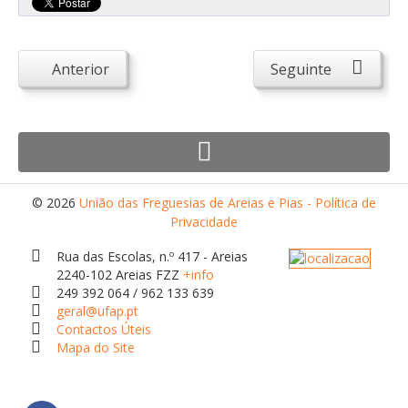
Atendimento ao Público
Biblioteca Online FZZ
Anterior
Seguinte
Plantas PDM Online
Faixas Gestão Combustível
Regulamentos em Vigor
Requerimentos em Vigor
Sugestões/Reclamações
© 2026
União das Freguesias de Areias e Pias - Política de
Privacidade
Tabela - Taxas e Licenças
Rua das Escolas, n.º 417 - Areias
Avarias na Iluminação Pública
2240-102 Areias FZZ
+info
AREIAS E PIAS
249 392 064 / 962 133 639
geral@ufap.pt
Contactos Úteis
Contactos Úteis
Mapa do Site
Equipamentos
Culturais