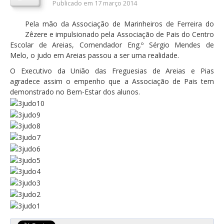
Publicado em 17 março 2014
Orçamentos / PPI / PPA
Pela mão da Associação de Marinheiros de Ferreira do
Prestação de Contas
Zêzere e impulsionado pela Associação de Pais do Centro
Escolar de Areias, Comendador Eng.º Sérgio Mendes de
DESTAQUES
Melo, o judo em Areias passou a ser uma realidade.
Eventos
O Executivo da União das Freguesias de Areias e Pias
agradece assim o empenho que a Associação de Pais tem
Notícias
demonstrado no Bem-Estar dos alunos.
Sondagens
ZêzereTV
SERVIÇOS
A Minha Rua
Abastecimento de Água
Roturas e Leituras
Qualidade da Água