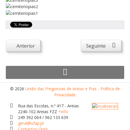
Atendimento ao Público
Biblioteca Online FZZ
Plantas PDM Online
Faixas Gestão Combustível
Regulamentos em Vigor
Anterior
Seguinte
Requerimentos em Vigor
Sugestões/Reclamações
Tabela - Taxas e Licenças
Avarias na Iluminação Pública
© 2026
União das Freguesias de Areias e Pias - Política de
AREIAS E PIAS
Privacidade
Contactos Úteis
Rua das Escolas, n.º 417 - Areias
2240-102 Areias FZZ
+info
Equipamentos
249 392 064 / 962 133 639
geral@ufap.pt
Culturais
Contactos Úteis