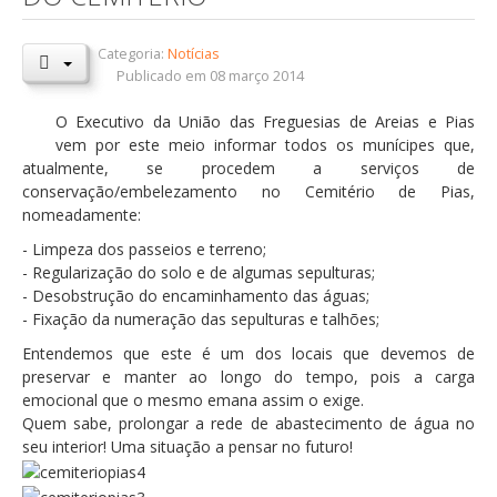
Orçamentos / PPI / PPA
Categoria:
Notícias
Prestação de Contas
Publicado em 08 março 2014
DESTAQUES
O Executivo da União das Freguesias de Areias e Pias
vem por este meio informar todos os munícipes que,
Eventos
atualmente, se procedem a serviços de
conservação/embelezamento no Cemitério de Pias,
Notícias
nomeadamente:
Sondagens
- Limpeza dos passeios e terreno;
ZêzereTV
- Regularização do solo e de algumas sepulturas;
- Desobstrução do encaminhamento das águas;
SERVIÇOS
- Fixação da numeração das sepulturas e talhões;
A Minha Rua
Entendemos que este é um dos locais que devemos de
preservar e manter ao longo do tempo, pois a carga
Abastecimento de Água
emocional que o mesmo emana assim o exige.
Quem sabe, prolongar a rede de abastecimento de água no
Roturas e Leituras
seu interior! Uma situação a pensar no futuro!
Qualidade da Água