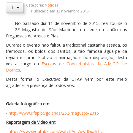
Categoria:
Notícias
Orçamentos / PPI / PPA
Publicado em 12 novembro 2015
Prestação de Contas
No passado dia 11 de novembro de 2015, realizou-se o
2.º Magusto de São Martinho, na sede da União das
DESTAQUES
Freguesias de Areias e Pias.
Eventos
Durante o evento não faltou a tradicional castanha assada, os
tremoços, os bolos dos santos, a tão famosa água-pé da
Notícias
região e como é óbvio a animação e boa disposição, desta
Sondagens
vez a cargo da
Escolas de Concertinistas da A.M.C.R. de
Dornes
.
ZêzereTV
Desta forma, o Executivo da UFAP vem por este meio
SERVIÇOS
agradecer a presença de todos vós.
A Minha Rua
Abastecimento de Água
Galeria fotográfica em
:
- http://www.ufap.pt/galerias/262-magusto-2015
Roturas e Leituras
Reportagem de Video em
:
Qualidade da Água
- https://www.youtube.com/watch?v=7qwdGxzJcbU