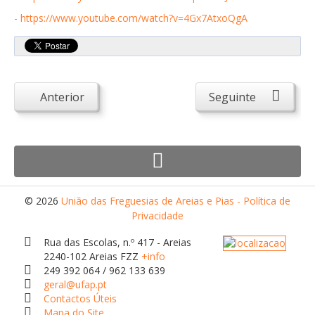
Atendimento ao Público
- https://www.youtube.com/watch?v=4Gx7AtxoQgA
Biblioteca Online FZZ
Plantas PDM Online
Faixas Gestão Combustível
Anterior
Seguinte
Regulamentos em Vigor
Requerimentos em Vigor
Sugestões/Reclamações
Tabela - Taxas e Licenças
Avarias na Iluminação Pública
© 2026
União das Freguesias de Areias e Pias - Política de
Privacidade
AREIAS E PIAS
Rua das Escolas, n.º 417 - Areias
Contactos Úteis
2240-102 Areias FZZ
+info
249 392 064 / 962 133 639
Equipamentos
geral@ufap.pt
Contactos Úteis
Culturais
Mapa do Site