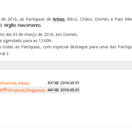
o de 2016, as Paróquias de
Areias
, Bêco, Chãos, Dornes e Paio Men
D. Virgílio Nascimento
.
h no dia 03 de março de 2016, em Dornes.
a agendado para as 12:00h.
 a todas as Paróquias, com especial destaque para uma das Paróqu
307 kB
2016-03-01
VPastoral_Areias
441 kB
2016-03-01
VPastoral_Freguesias