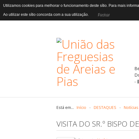
Utilizamos cookies para melhorar o funcionamento deste sítio. Para mais infor
Ao utilizar este sítio concorda com a sua utilização.
Fechar
B
D
Está em...
Início
-
DESTAQUES
-
Notícias
VISITA DO SR.º BISPO 