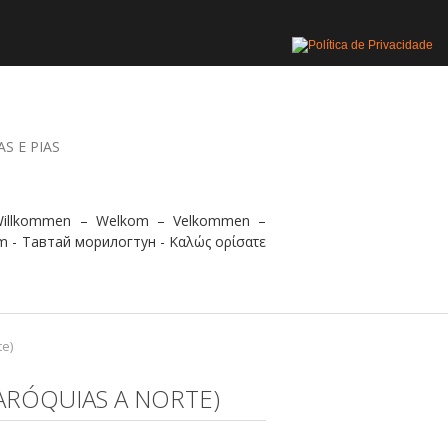
AS E PIAS
 Willkommen – Welkom – Velkommen –
m - Тавтай морилогтун - Καλώς ορίσατε
te)
PARÓQUIAS A NORTE)