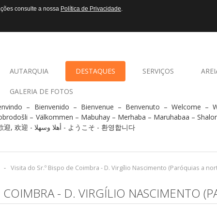
mações consulte a nossa
Política de Privacidade
.
AUTARQUIA
DESTAQUES
SERVIÇOS
AREI
GALERIA DE FOTOS
envindo – Bienvenido – Bienvenue – Benvenuto – Welcome –
obrodošli – Välkommen – Mabuhay – Merhaba – Maruhabaa – Shalo
- 歡迎, 欢迎 - أهلا وسهلا - ようこそ - 환영합니다
-
Visita do Sr.º Bispo de Coimbra - D. Virgílio Nascimento (Paróquias a nor
DE COIMBRA - D. VIRGÍLIO NASCIMENTO (