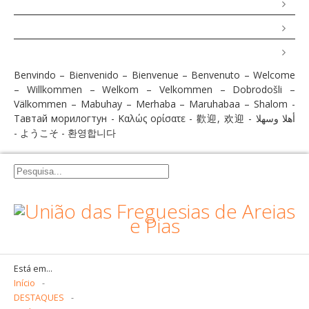
Gastronomia
Percursos e Roteiros
GALERIA DE FOTOS
Benvindo – Bienvenido – Bienvenue – Benvenuto – Welcome
– Willkommen – Welkom – Velkommen – Dobrodošli –
Välkommen – Mabuhay – Merhaba – Maruhabaa – Shalom -
Тавтай морилогтун - Καλώς ορίσατε - 歡迎, 欢迎 - أهلا وسهلا
- ようこそ - 환영합니다
Está em...
Início
-
DESTAQUES
-