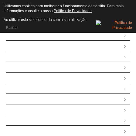
Utilizamos cookies para melhorar o funcionamento deste sítio. Para mais
informações consulte a nossa
Política de Privacidade
.
AUTARQUIA
Ao utilizar este sítio concorda com a sua utilização.
Assembleia
Fechar
Atas
Assembleia
Executivo
Editais
Executivo
Freguesia
Censos
Heráldica
História
Trabalhadores