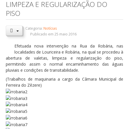
LIMPEZA E REGULARIZAÇÃO DO
Orçamentos / PPI / PPA
PISO
Prestação de Contas
Categoria:
Notícias
DESTAQUES
Publicado em 25 maio 2016
Eventos
Efetuada nova intervenção na Rua da Robária, nas
Notícias
localidades de Louriceira e Robária, na qual se procedeu à
abertura de valetas, limpeza e regularização do piso,
Sondagens
permitindo assim o normal encaminhamento das águas
ZêzereTV
pluviais e condições de transitabilidade.
(Trabalhos de maquinaria a cargo da Câmara Municipal de
SERVIÇOS
Ferreira do Zêzere)
A Minha Rua
Abastecimento de Água
Roturas e Leituras
Qualidade da Água