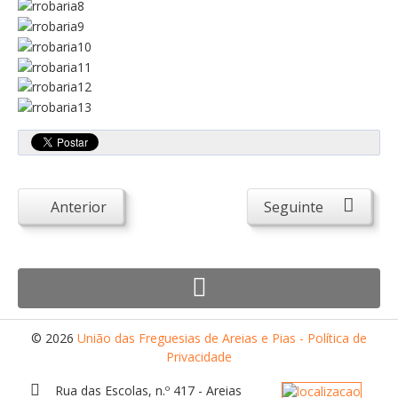
Atendimento ao Público
Biblioteca Online FZZ
Plantas PDM Online
Faixas Gestão Combustível
Regulamentos em Vigor
Requerimentos em Vigor
Sugestões/Reclamações
Anterior
Seguinte
Tabela - Taxas e Licenças
Avarias na Iluminação Pública
AREIAS E PIAS
Contactos Úteis
© 2026
União das Freguesias de Areias e Pias - Política de
Equipamentos
Privacidade
Culturais
Rua das Escolas, n.º 417 - Areias