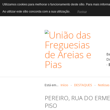
Utilizamos cookies para melhorar o funcionamento deste sítio. Para mais infor
Ao utilizar este sítio concorda com a sua utilização.
Fechar
B
D
Está em...
Início
-
DESTAQUES
-
Notícias
PEREIRO, RUA DO ERME
PISO