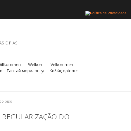
AS E PIAS
 Willkommen – Welkom – Velkommen –
m - Тавтай морилогтун - Καλώς ορίσατε
do piso
 E REGULARIZAÇÃO DO