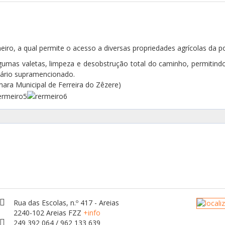
iro, a qual permite o acesso a diversas propriedades agrícolas da po
lgumas valetas, limpeza e desobstrução total do caminho, permitind
erário supramencionado.
ara Municipal de Ferreira do Zêzere)
Rua das Escolas, n.º 417 - Areias
2240-102 Areias FZZ
+info
249 392 064 / 962 133 639