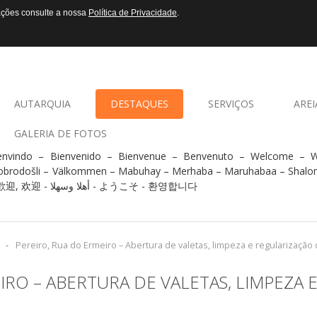
mações consulte a nossa
Política de Privacidade
.
AUTARQUIA
DESTAQUES
SERVIÇOS
AREI
GALERIA DE FOTOS
envindo – Bienvenido – Bienvenue – Benvenuto – Welcome –
obrodošli – Välkommen – Mabuhay – Merhaba – Maruhabaa – Shalo
- 歡迎, 欢迎 - أهلا وسهلا - ようこそ - 환영합니다
-
Pereiro, Rua do Ermeiro – Abertura de valetas, limpeza e regularização 
IRO – ABERTURA DE VALETAS, LIMPEZA