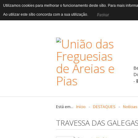
Utilizamos cookies para melhorar o funcionamento deste sítio. Para mais infor
Ao utilizar este sítio concorda com a sua utilização.
Fechar
B
D
Está em...
Início
-
DESTAQUES
-
Notícias
TRAVESSA DAS GALEGAS,