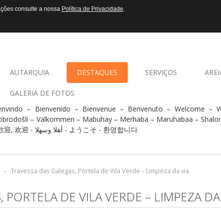
mações consulte a nossa
Política de Privacidade
.
AUTARQUIA
DESTAQUES
SERVIÇOS
AREI
GALERIA DE FOTOS
envindo – Bienvenido – Bienvenue – Benvenuto – Welcome –
obrodošli – Välkommen – Mabuhay – Merhaba – Maruhabaa – Shalo
- 歡迎, 欢迎 - أهلا وسهلا - ようこそ - 환영합니다
-
Travessa das Galegas, Portela de Vila Verde – Limpeza da via
 PORTELA DE VILA VERDE – LIMPEZA DA