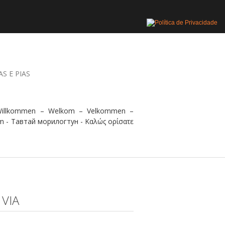
AS E PIAS
 Willkommen – Welkom – Velkommen –
m - Тавтай морилогтун - Καλώς ορίσατε
 VIA