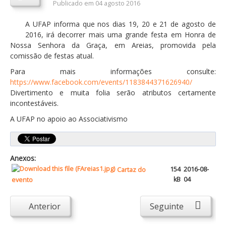
Publicado em 04 agosto 2016
Orçamentos / PPI / PPA
A UFAP informa que nos dias 19, 20 e 21 de agosto de
Prestação de Contas
2016, irá decorrer mais uma grande festa em Honra de
Nossa Senhora da Graça, em Areias, promovida pela
DESTAQUES
comissão de festas atual.
Eventos
Para mais informações consulte:
https://www.facebook.com/events/1183844371626940/
Notícias
Divertimento e muita folia serão atributos certamente
incontestáveis.
Sondagens
A UFAP no apoio ao Associativismo
ZêzereTV
SERVIÇOS
A Minha Rua
Anexos:
154
2016-08-
Cartaz do
Abastecimento de Água
kB
04
evento
Roturas e Leituras
Anterior
Seguinte
Qualidade da Água