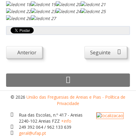
Atendimento ao Público
Biblioteca Online FZZ
Plantas PDM Online
Faixas Gestão Combustível
Regulamentos em Vigor
Anterior
Seguinte
Requerimentos em Vigor
Sugestões/Reclamações
Tabela - Taxas e Licenças
Avarias na Iluminação Pública
AREIAS E PIAS
© 2026
União das Freguesias de Areias e Pias - Política de
Privacidade
Contactos Úteis
Rua das Escolas, n.º 417 - Areias
Equipamentos
2240-102 Areias FZZ
+info
249 392 064 / 962 133 639
Culturais
geral@ufap.pt