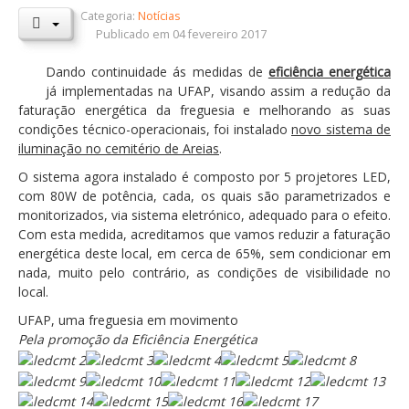
Categoria:
Notícias
Orçamentos / PPI / PPA
Publicado em 04 fevereiro 2017
Prestação de Contas
Dando continuidade ás medidas de
eficiência energética
já implementadas na UFAP, visando assim a redução da
DESTAQUES
faturação energética da freguesia e melhorando as suas
Eventos
condições técnico-operacionais, foi instalado
novo sistema de
iluminação no cemitério de Areias
.
Notícias
O sistema agora instalado é composto por 5 projetores LED,
Sondagens
com 80W de potência, cada, os quais são parametrizados e
monitorizados, via sistema eletrónico, adequado para o efeito.
ZêzereTV
Com esta medida, acreditamos que vamos reduzir a faturação
energética deste local, em cerca de 65%, sem condicionar em
SERVIÇOS
nada, muito pelo contrário, as condições de visibilidade no
A Minha Rua
local.
Abastecimento de Água
UFAP, uma freguesia em movimento
Pela promoção da Eficiência Energética
Roturas e Leituras
Qualidade da Água