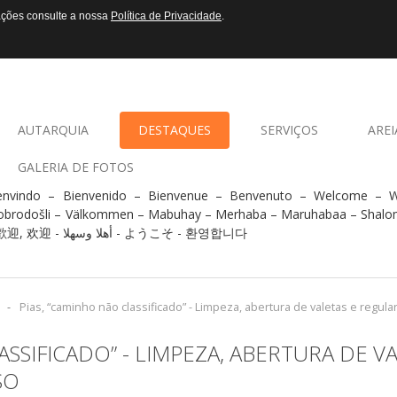
mações consulte a nossa
Política de Privacidade
.
AUTARQUIA
DESTAQUES
SERVIÇOS
AREI
GALERIA DE FOTOS
envindo – Bienvenido – Bienvenue – Benvenuto – Welcome –
obrodošli – Välkommen – Mabuhay – Merhaba – Maruhabaa – Shalo
- 歡迎, 欢迎 - أهلا وسهلا - ようこそ - 환영합니다
-
Pias, “caminho não classificado” - Limpeza, abertura de valetas e regula
ASSIFICADO” - LIMPEZA, ABERTURA DE V
SO