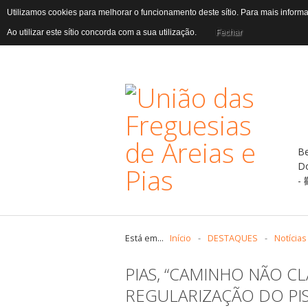
Utilizamos cookies para melhorar o funcionamento deste sítio. Para mais infor
Ao utilizar este sítio concorda com a sua utilização.
Fechar
B
D
Está em...
Início
-
DESTAQUES
-
Notícias
PIAS, “CAMINHO NÃO CL
REGULARIZAÇÃO DO PI