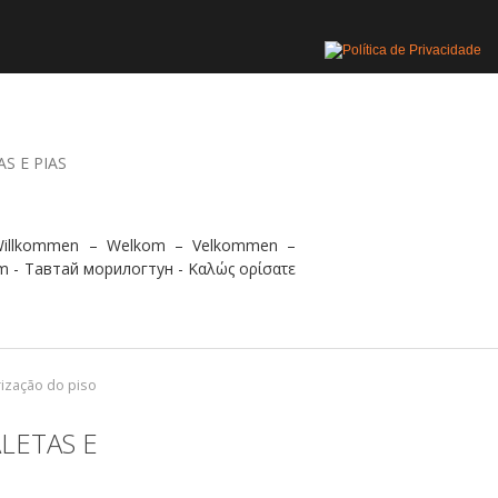
AS E PIAS
 Willkommen – Welkom – Velkommen –
m - Тавтай морилогтун - Καλώς ορίσατε
rização do piso
ALETAS E