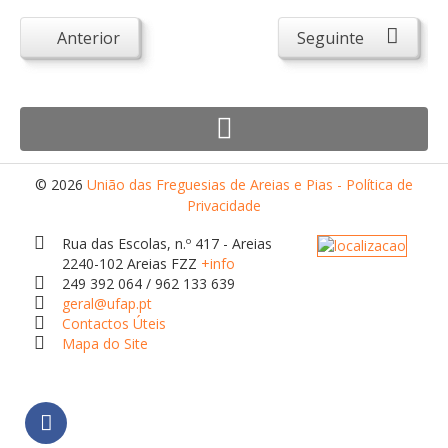
Atendimento ao Público
Anterior
Seguinte
Biblioteca Online FZZ
Plantas PDM Online
Faixas Gestão Combustível
Regulamentos em Vigor
Requerimentos em Vigor
© 2026
União das Freguesias de Areias e Pias - Política de
Privacidade
Sugestões/Reclamações
Rua das Escolas, n.º 417 - Areias
Tabela - Taxas e Licenças
2240-102 Areias FZZ
+info
249 392 064 / 962 133 639
Avarias na Iluminação Pública
geral@ufap.pt
AREIAS E PIAS
Contactos Úteis
Mapa do Site
Contactos Úteis
Equipamentos
Culturais