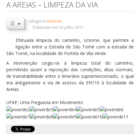
A AREIAS – LIMPEZA DA VIA
Orçamentos / PPI / PPA
Prestação de Contas
Categoria:
Notícias
Publicado em 23 julho 2017
DESTAQUES
Efetuada limpeza do caminho, s/nome, que permite a
Eventos
ligação entre a Estrada de São Tomé com a estrada de
São Tomé, na localidade de Portela de Vila Verde.
Notícias
A intervenção cingiu-se à limpeza total do caminho,
Sondagens
permitindo assim a reposição das condições, ditas normais,
ZêzereTV
de transitabilidade entre o itinerário supramencionado, o qual
era antigamente a via de acesso da EN110 à localidade de
SERVIÇOS
Areias.
A Minha Rua
UFAP, Uma Freguesia em Movimento
Abastecimento de Água
Roturas e Leituras
Qualidade da Água