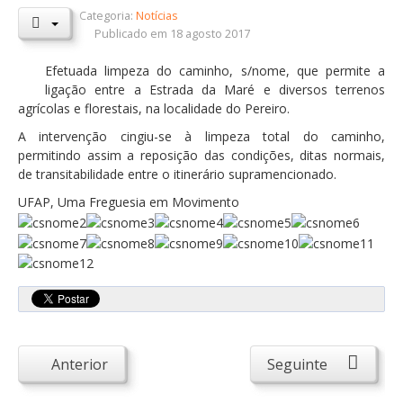
Categoria:
Notícias
Orçamentos / PPI / PPA
Publicado em 18 agosto 2017
Prestação de Contas
Efetuada limpeza do caminho, s/nome, que permite a
ligação entre a Estrada da Maré e diversos terrenos
DESTAQUES
agrícolas e florestais, na localidade do Pereiro.
Eventos
A intervenção cingiu-se à limpeza total do caminho,
permitindo assim a reposição das condições, ditas normais,
Notícias
de transitabilidade entre o itinerário supramencionado.
Sondagens
UFAP, Uma Freguesia em Movimento
ZêzereTV
SERVIÇOS
A Minha Rua
Abastecimento de Água
Roturas e Leituras
Anterior
Seguinte
Qualidade da Água