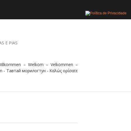
AS E PIAS
 Willkommen – Welkom – Velkommen –
m - Тавтай морилогтун - Καλώς ορίσατε