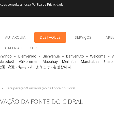
mações consulte a nossa
Política de Privacidade
.
AUTARQUIA
DESTAQUES
SERVIÇOS
AREI
GALERIA DE FOTOS
envindo – Bienvenido – Bienvenue – Benvenuto – Welcome –
obrodošli – Välkommen – Mabuhay – Merhaba – Maruhabaa – Shalo
- 歡迎, 欢迎 - أهلا وسهلا - ようこそ - 환영합니다
-
Recuperação/Conservação da Fonte do Cidral
VAÇÃO DA FONTE DO CIDRAL