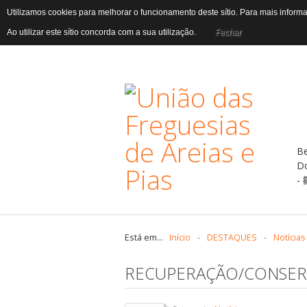
Utilizamos cookies para melhorar o funcionamento deste sítio. Para mais infor
Ao utilizar este sítio concorda com a sua utilização.
Fechar
B
D
Está em...
Início
-
DESTAQUES
-
Notícias
RECUPERAÇÃO/CONSER