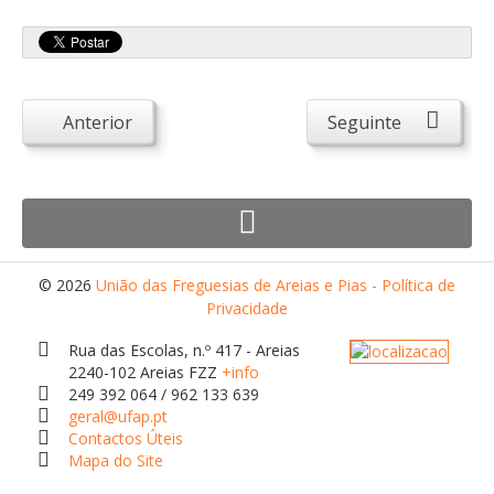
Atendimento ao Público
Biblioteca Online FZZ
Plantas PDM Online
Anterior
Seguinte
Faixas Gestão Combustível
Regulamentos em Vigor
Requerimentos em Vigor
Sugestões/Reclamações
Tabela - Taxas e Licenças
© 2026
União das Freguesias de Areias e Pias - Política de
Privacidade
Avarias na Iluminação Pública
Rua das Escolas, n.º 417 - Areias
AREIAS E PIAS
2240-102 Areias FZZ
+info
Contactos Úteis
249 392 064 / 962 133 639
geral@ufap.pt
Equipamentos
Contactos Úteis
Mapa do Site
Culturais