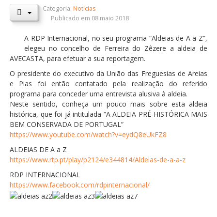
Categoria:
Notícias
Orçamentos / PPI / PPA
Publicado em 08 maio 2018
Prestação de Contas
A RDP Internacional, no seu programa “Aldeias de A a Z”,
elegeu no concelho de Ferreira do Zêzere a aldeia de
DESTAQUES
AVECASTA, para efetuar a sua reportagem.
Eventos
O presidente do executivo da União das Freguesias de Areias
e Pias foi então contatado pela realização do referido
Notícias
programa para conceder uma entrevista alusiva à aldeia.
Sondagens
Neste sentido, conheça um pouco mais sobre esta aldeia
histórica, que foi já intitulada “A ALDEIA PRÉ-HISTÓRICA MAIS
ZêzereTV
BEM CONSERVADA DE PORTUGAL”
https://www.youtube.com/watch?v=eydQ8eUkFZ8
SERVIÇOS
ALDEIAS DE A a Z
A Minha Rua
https://www.rtp.pt/play/p2124/e344814/Aldeias-de-a-a-z
Abastecimento de Água
RDP INTERNACIONAL
https://www.facebook.com/rdpinternacional/
Roturas e Leituras
Qualidade da Água