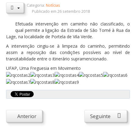
Categoria:
Notícias
Orçamentos / PPI / PPA
Publicado em 26 setembro 2018
Prestação de Contas
Efetuada intervenção em caminho não classificado, o
qual permite a ligação da Estrada de São Tomé à Rua da
DESTAQUES
Lage, na localidade de Portela de Vila Verde.
Eventos
A intervenção cingiu-se à limpeza do caminho, permitindo
assim a reposição das condições possíveis ao nível de
Notícias
transitabilidade entre o itinerário supramencionado.
Sondagens
UFAP, Uma Freguesia em Movimento
ZêzereTV
SERVIÇOS
A Minha Rua
Abastecimento de Água
Anterior
Seguinte
Roturas e Leituras
Qualidade da Água