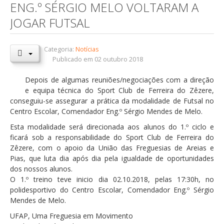
ENG.º SÉRGIO MELO VOLTARAM A
Orçamentos / PPI / PPA
JOGAR FUTSAL
Prestação de Contas
Categoria:
Notícias
DESTAQUES
Publicado em 02 outubro 2018
Eventos
Depois de algumas reuniões/negociações com a direção
Notícias
e equipa técnica do Sport Club de Ferreira do Zêzere,
conseguiu-se assegurar a prática da modalidade de Futsal no
Sondagens
Centro Escolar, Comendador Eng.º Sérgio Mendes de Melo.
ZêzereTV
Esta modalidade será direcionada aos alunos do 1.º ciclo e
ficará sob a responsabilidade do Sport Club de Ferreira do
SERVIÇOS
Zêzere, com o apoio da União das Freguesias de Areias e
A Minha Rua
Pias, que luta dia após dia pela igualdade de oportunidades
dos nossos alunos.
Abastecimento de Água
O 1.º treino teve inicio dia 02.10.2018, pelas 17:30h, no
polidesportivo do Centro Escolar, Comendador Eng.º Sérgio
Roturas e Leituras
Mendes de Melo.
Qualidade da Água
UFAP, Uma Freguesia em Movimento