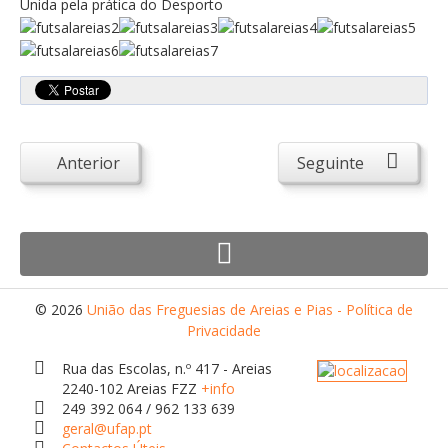
Unida pela prática do Desporto
Atendimento ao Público
Biblioteca Online FZZ
Plantas PDM Online
Faixas Gestão Combustível
Regulamentos em Vigor
Anterior
Seguinte
Requerimentos em Vigor
Sugestões/Reclamações
Tabela - Taxas e Licenças
Avarias na Iluminação Pública
© 2026
União das Freguesias de Areias e Pias - Política de
AREIAS E PIAS
Privacidade
Contactos Úteis
Rua das Escolas, n.º 417 - Areias
2240-102 Areias FZZ
+info
Equipamentos
249 392 064 / 962 133 639
Culturais
geral@ufap.pt