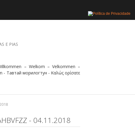
AS E PIAS
 Willkommen – Welkom – Velkommen –
m - Тавтай морилогтун - Καλώς ορίσατε
.2018
HBVFZZ - 04.11.2018