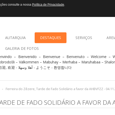
mações consulte a nossa
Política de Privacidade
.
AUTARQUIA
DESTAQUES
SERVIÇOS
AREI
GALERIA DE FOTOS
envindo – Bienvenido – Bienvenue – Benvenuto – Welcome –
obrodošli – Välkommen – Mabuhay – Merhaba – Maruhabaa – Shalo
- 歡迎, 欢迎 - أهلا وسهلا - ようこそ - 환영합니다
-
Ferreira do Zêzere, Tarde de Fado Solidário a favor da AHBVFZZ - 04.11
ARDE DE FADO SOLIDÁRIO A FAVOR DA A