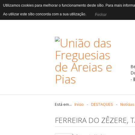
Utilizamos cookies para melhorar o funcionamento deste sítio. Para mais infor
Ao utilizar este sítio concorda com a sua utilização.
Fechar
B
D
Está em...
Início
-
DESTAQUES
-
Notícias
FERREIRA DO ZÊZERE, T