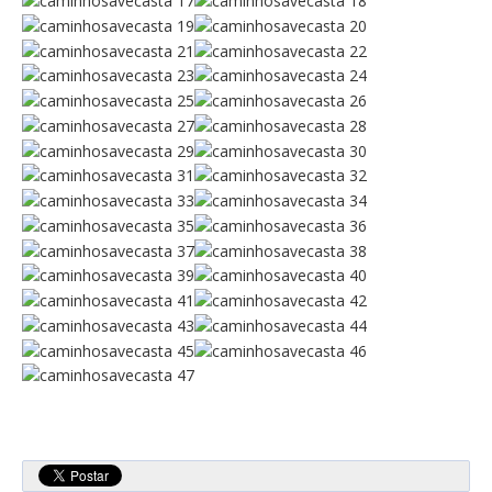
Atendimento ao Público
Biblioteca Online FZZ
Plantas PDM Online
Faixas Gestão Combustível
Regulamentos em Vigor
Requerimentos em Vigor
Sugestões/Reclamações
Tabela - Taxas e Licenças
Avarias na Iluminação Pública
AREIAS E PIAS
Contactos Úteis
Equipamentos
Culturais