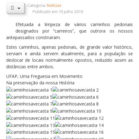
Categoria:
Notícias
Orçamentos / PPI / PPA
Publicado em 10 julho 2019
Prestação de Contas
Efetuada a limpeza de vários caminhos pedonais
designados por “carreiros”, que outrora os nossos
DESTAQUES
antepassados construiram.
Eventos
Estes caminhos, apenas pedonais, de grande valor histórico,
serviam e ainda servem atualmente, para a população se
Notícias
deslocar de locais normalmente opostos, reduzido assim as
Sondagens
distâncias entre ambos.
ZêzereTV
UFAP, Uma Freguesia em Movimento
Na preservação da nossa História
SERVIÇOS
A Minha Rua
Abastecimento de Água
Roturas e Leituras
Qualidade da Água