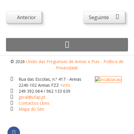
Desportivos
Escolas
Anterior
Seguinte
Empresas
Património
Arqueológico
Edificado
© 2026
União das Freguesias de Areias e Pias - Política de
Natural
Privacidade
Religioso
Rua das Escolas, n.º 417 - Areias
2240-102 Areias FZZ
+info
Turismo e Lazer
249 392 064 / 962 133 639
geral@ufap.pt
Alojamento
Contactos Úteis
Artesanato
Mapa do Site
Cafés/Restaurantes
Feiras, Festas e Romarias