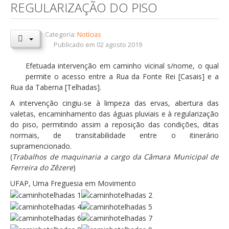
REGULARIZAÇÃO DO PISO
Orçamentos / PPI / PPA
Prestação de Contas
Categoria:
Notícias
Publicado em 02 agosto 2019
DESTAQUES
Efetuada intervenção em caminho vicinal s/nome, o qual
Eventos
permite o acesso entre a Rua da Fonte Rei [Casais] e a
Rua da Taberna [Telhadas].
Notícias
A intervenção cingiu-se à limpeza das ervas, abertura das
Sondagens
valetas, encaminhamento das águas pluviais e à regularização
ZêzereTV
do piso, permitindo assim a reposição das condições, ditas
normais, de transitabilidade entre o itinerário
SERVIÇOS
supramencionado.
(
Trabalhos de maquinaria a cargo da Câmara Municipal de
A Minha Rua
Ferreira do Zêzere
)
Abastecimento de Água
UFAP, Uma Freguesia em Movimento
Roturas e Leituras
Qualidade da Água