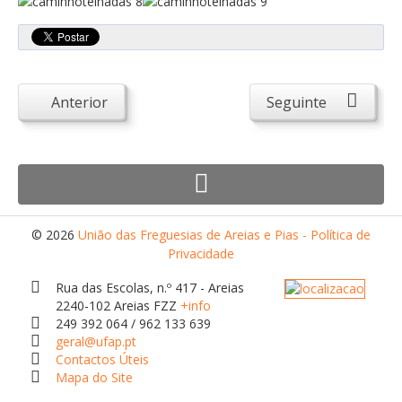
Atendimento ao Público
Biblioteca Online FZZ
Plantas PDM Online
Faixas Gestão Combustível
Anterior
Seguinte
Regulamentos em Vigor
Requerimentos em Vigor
Sugestões/Reclamações
Tabela - Taxas e Licenças
© 2026
União das Freguesias de Areias e Pias - Política de
Privacidade
Avarias na Iluminação Pública
AREIAS E PIAS
Rua das Escolas, n.º 417 - Areias
2240-102 Areias FZZ
+info
Contactos Úteis
249 392 064 / 962 133 639
geral@ufap.pt
Equipamentos
Contactos Úteis
Mapa do Site
Culturais