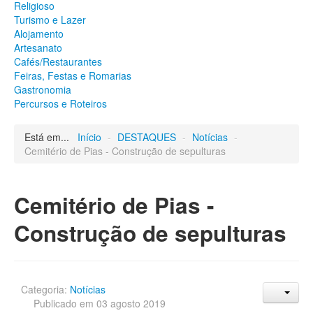
Religioso
Património
Turismo e Lazer
Arqueológico
Alojamento
Edificado
Artesanato
Natural
Cafés/Restaurantes
Religioso
Feiras, Festas e Romarias
Turismo e Lazer
Gastronomia
Alojamento
Percursos e Roteiros
Artesanato
Cafés/Restaurantes
Feiras, Festas e Romarias
Está em...
Início
-
DESTAQUES
-
Notícias
-
Gastronomia
Cemitério de Pias - Construção de sepulturas
Percursos e Roteiros
GALERIA DE FOTOS
Cemitério de Pias -
Construção de sepulturas
Categoria:
Notícias
Publicado em 03 agosto 2019