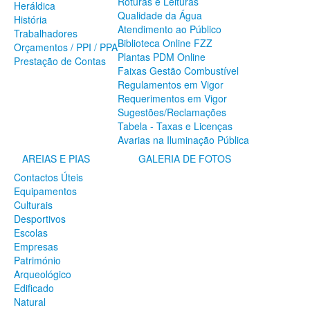
Roturas e Leituras
Heráldica
SERVIÇOS
Qualidade da Água
História
Atendimento ao Público
A Minha Rua
Trabalhadores
Biblioteca Online FZZ
Abastecimento de Água
Orçamentos / PPI / PPA
Plantas PDM Online
Roturas e Leituras
Prestação de Contas
Faixas Gestão Combustível
Qualidade da Água
Regulamentos em Vigor
Atendimento ao Público
Requerimentos em Vigor
Biblioteca Online FZZ
Sugestões/Reclamações
Plantas PDM Online
Tabela - Taxas e Licenças
Faixas Gestão Combustível
Avarias na Iluminação Pública
Regulamentos em Vigor
Requerimentos em Vigor
AREIAS E PIAS
GALERIA DE FOTOS
Sugestões/Reclamações
Contactos Úteis
Tabela - Taxas e Licenças
Equipamentos
Avarias na Iluminação Pública
Culturais
AREIAS E PIAS
Desportivos
Escolas
Contactos Úteis
Empresas
Equipamentos
Património
Culturais
Arqueológico
Desportivos
Edificado
Escolas
Natural
Empresas