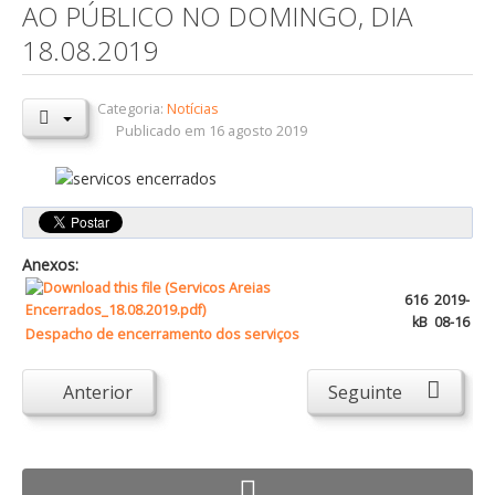
AO PÚBLICO NO DOMINGO, DIA
Orçamentos / PPI / PPA
18.08.2019
Prestação de Contas
Categoria:
Notícias
DESTAQUES
Publicado em 16 agosto 2019
Eventos
Notícias
Sondagens
Anexos:
ZêzereTV
616
2019-
SERVIÇOS
kB
08-16
Despacho de encerramento dos serviços
A Minha Rua
Abastecimento de Água
Anterior
Seguinte
Roturas e Leituras
Qualidade da Água