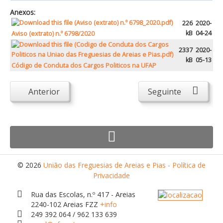
Atendimento ao Público
Anexos:
Biblioteca Online FZZ
226
2020-
kB
04-24
Aviso (extrato) n.º 6798/2020
Plantas PDM Online
2337
2020-
Faixas Gestão Combustível
kB
05-13
Código de Conduta dos Cargos Politicos na UFAP
Regulamentos em Vigor
Requerimentos em Vigor
Anterior
Seguinte
Sugestões/Reclamações
Tabela - Taxas e Licenças
Avarias na Iluminação Pública
AREIAS E PIAS
© 2026
União das Freguesias de Areias e Pias - Política de
Privacidade
Contactos Úteis
Equipamentos
Rua das Escolas, n.º 417 - Areias
2240-102 Areias FZZ
+info
Culturais
249 392 064 / 962 133 639