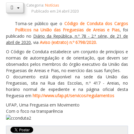
Categoria:
Notícias
Orçamentos / PPI / PPA
Publicado em 24 abril 2020
Prestação de Contas
Torna-se público que o
Código de Conduta dos Cargos
Políticos na União das Freguesias de Areias e Pias
, foi
DESTAQUES
publicado no
Diário da República, n.º 78 - 2.ª série, de 21 de
Eventos
abril de 2020
, via
Aviso (extrato) n.º 6798/2020.
O Código de Conduta estabelece um conjunto de princípios e
Notícias
normas de autorregulação e de orientação, que devem ser
Sondagens
observados pelos membros do órgão executivo da União das
Freguesias de Areias e Pias, no exercício das suas funções.
ZêzereTV
O documento está disponível na sede da União das
Freguesias, sita na Rua das Escolas, n.º 417 - Areias, no
SERVIÇOS
horário normal de expediente e na página oficial desta
A Minha Rua
freguesia em
http://www.ufap.pt/servicos/regulamentos
Abastecimento de Água
UFAP, Uma Freguesia em Movimento
Com o foco na transparência
Roturas e Leituras
Qualidade da Água