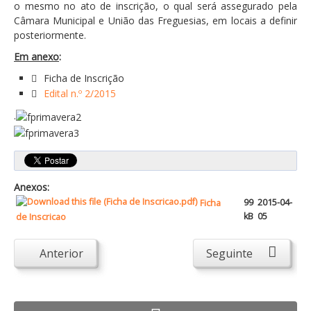
Atendimento ao Público
o mesmo no ato de inscrição, o qual será assegurado pela
Câmara Municipal e União das Freguesias, em locais a definir
Biblioteca Online FZZ
posteriormente.
Plantas PDM Online
Em anexo
:
Faixas Gestão Combustível
Ficha de Inscrição
Edital n.º 2/2015
Regulamentos em Vigor
.
Requerimentos em Vigor
Sugestões/Reclamações
Tabela - Taxas e Licenças
Anexos:
Avarias na Iluminação Pública
99
2015-04-
Ficha
kB
05
de Inscricao
AREIAS E PIAS
Contactos Úteis
Anterior
Seguinte
Equipamentos
Culturais