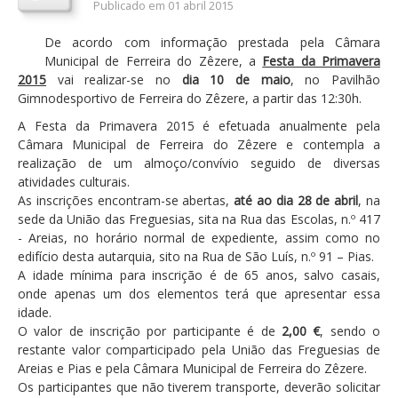
Publicado em 01 abril 2015
Orçamentos / PPI / PPA
De acordo com informação prestada pela Câmara
Prestação de Contas
Municipal de Ferreira do Zêzere, a
Festa da Primavera
2015
vai realizar-se no
dia
10 de maio
, no Pavilhão
DESTAQUES
Gimnodesportivo de Ferreira do Zêzere, a partir das 12:30h.
Eventos
A Festa da Primavera 2015 é efetuada anualmente pela
Câmara Municipal de Ferreira do Zêzere e contempla a
Notícias
realização de um almoço/convívio seguido de diversas
atividades culturais.
Sondagens
As inscrições encontram-se abertas,
até ao dia
28 de abril
, na
ZêzereTV
sede da União das Freguesias, sita na Rua das Escolas, n.º 417
- Areias, no horário normal de expediente, assim como no
SERVIÇOS
edifício desta autarquia, sito na Rua de São Luís, n.º 91 – Pias.
A idade mínima para inscrição é de 65 anos, salvo casais,
A Minha Rua
onde apenas um dos elementos terá que apresentar essa
Abastecimento de Água
idade.
O valor de inscrição por participante é de
2,00 €
, sendo o
Roturas e Leituras
restante valor comparticipado pela União das Freguesias de
Areias e Pias e pela Câmara Municipal de Ferreira do Zêzere.
Qualidade da Água
Os participantes que não tiverem transporte, deverão solicitar