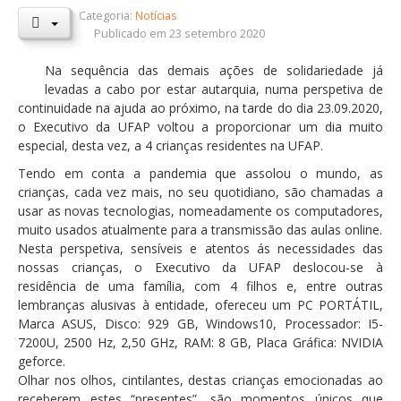
Categoria:
Notícias
Orçamentos / PPI / PPA
Publicado em 23 setembro 2020
Prestação de Contas
Na sequência das demais ações de solidariedade já
levadas a cabo por estar autarquia, numa perspetiva de
DESTAQUES
continuidade na ajuda ao próximo, na tarde do dia 23.09.2020,
Eventos
o Executivo da UFAP voltou a proporcionar um dia muito
especial, desta vez, a 4 crianças residentes na UFAP.
Notícias
Tendo em conta a pandemia que assolou o mundo, as
Sondagens
crianças, cada vez mais, no seu quotidiano, são chamadas a
usar as novas tecnologias, nomeadamente os computadores,
ZêzereTV
muito usados atualmente para a transmissão das aulas online.
Nesta perspetiva, sensíveis e atentos ás necessidades das
SERVIÇOS
nossas crianças, o Executivo da UFAP deslocou-se à
A Minha Rua
residência de uma família, com 4 filhos e, entre outras
lembranças alusivas à entidade, ofereceu um PC PORTÁTIL,
Abastecimento de Água
Marca ASUS, Disco: 929 GB, Windows10, Processador: I5-
7200U, 2500 Hz, 2,50 GHz, RAM: 8 GB, Placa Gráfica: NVIDIA
Roturas e Leituras
geforce.
Qualidade da Água
Olhar nos olhos, cintilantes, destas crianças emocionadas ao
receberem estes “presentes”, são momentos únicos que