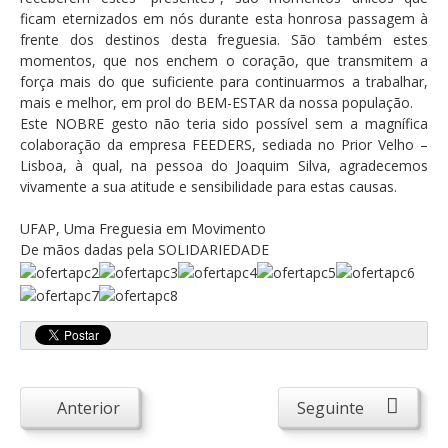
Atendimento ao Público
ficam eternizados em nós durante esta honrosa passagem à
frente dos destinos desta freguesia. São também estes
Biblioteca Online FZZ
momentos, que nos enchem o coração, que transmitem a
Plantas PDM Online
força mais do que suficiente para continuarmos a trabalhar,
mais e melhor, em prol do BEM-ESTAR da nossa população.
Faixas Gestão Combustível
Este NOBRE gesto não teria sido possível sem a magnífica
colaboração da empresa FEEDERS, sediada no Prior Velho –
Regulamentos em Vigor
Lisboa, à qual, na pessoa do Joaquim Silva, agradecemos
Requerimentos em Vigor
vivamente a sua atitude e sensibilidade para estas causas.
Sugestões/Reclamações
UFAP, Uma Freguesia em Movimento
De mãos dadas pela SOLIDARIEDADE
Tabela - Taxas e Licenças
Avarias na Iluminação Pública
AREIAS E PIAS
Contactos Úteis
Equipamentos
Anterior
Seguinte
Culturais