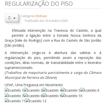
REGULARIZAÇÃO DO PISO
Orçamentos / PPI / PPA
Prestação de Contas
Categoria:
Notícias
Publicado em 10 outubro 2020
DESTAQUES
Efetuada intervenção na Travessa do Castelo, a qual
Eventos
permite a ligação entre a Estrada Nossa Senhora da
Graça [Vale do Rodrigo] com a Rua do Castelo de São Jordão
Notícias
[São Jordão].
Sondagens
A intervenção cingiu-se à abertura das valetas e à
ZêzereTV
regularização do piso, permitindo assim a reposição das
condições, ditas normais, de transitabilidade entre o itinerário
SERVIÇOS
supramencionado.
(
Trabalhos de maquinaria parcialmente a cargo da Câmara
A Minha Rua
Municipal de Ferreira do Zêzere
)
Abastecimento de Água
UFAP, Uma Freguesia em Movimento
Roturas e Leituras
Qualidade da Água