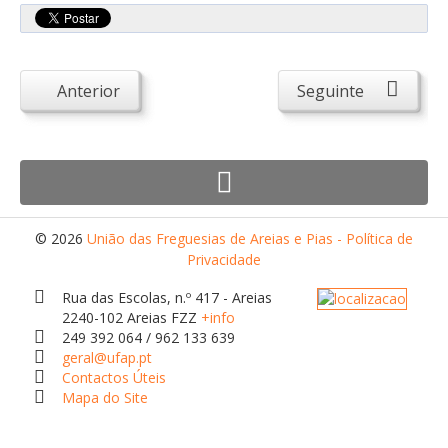
Atendimento ao Público
Biblioteca Online FZZ
Plantas PDM Online
Anterior
Seguinte
Faixas Gestão Combustível
Regulamentos em Vigor
Requerimentos em Vigor
Sugestões/Reclamações
© 2026
União das Freguesias de Areias e Pias - Política de
Tabela - Taxas e Licenças
Privacidade
Avarias na Iluminação Pública
Rua das Escolas, n.º 417 - Areias
2240-102 Areias FZZ
+info
AREIAS E PIAS
249 392 064 / 962 133 639
Contactos Úteis
geral@ufap.pt
Contactos Úteis
Equipamentos
Mapa do Site
Culturais