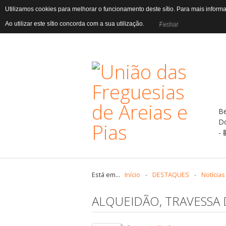
Utilizamos cookies para melhorar o funcionamento deste sítio. Para mais infor
Ao utilizar este sítio concorda com a sua utilização.
Fechar
B
D
Está em...
Início
-
DESTAQUES
-
Notícias
ALQUEIDÃO, TRAVESSA 