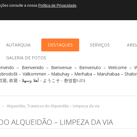
mações consulte a nossa
Política de Privacidade
.
AUTARQUIA
DESTAQUES
SERVIÇOS
AREI
GALERIA DE FOTOS
envindo – Bienvenido – Bienvenue – Benvenuto – Welcome –
obrodošli – Välkommen – Mabuhay – Merhaba – Maruhabaa – Shalo
- 歡迎, 欢迎 - أهلا وسهلا - ようこそ - 환영합니다
-
Alqueidão, Travessa do Alqueidão – Limpeza da via
DO ALQUEIDÃO – LIMPEZA DA VIA