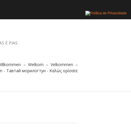
AS E PIAS
 Willkommen – Welkom – Velkommen –
m - Тавтай морилогтун - Καλώς ορίσατε