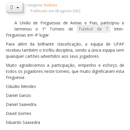
Categoria:
Notícias
Orçamentos / PPI / PPA
Publicado em 08 agosto 2022
Prestação de Contas
A União de Freguesias de Areias e Pias, participou e
terminou o 1º Torneio de
Futebol de 7
Inter-
DESTAQUES
Freguesias em 4º lugar.
Eventos
Para além da brilhante classificação, a equipa de UFAP
recebeu também o troféu disciplina, sendo a única equipa sem
Notícias
quaisquer cartões advertidos aos seus jogadores.
Sondagens
Muito agradecemos a participação, empenho e esforço de
ZêzereTV
todos os jogadores neste torneio, que muito dignificaram esta
Freguesia:
SERVIÇOS
Cláudio Mendes
A Minha Rua
Daniel Garizo
Abastecimento de Água
Daniel Saavedra
Roturas e Leituras
David Gomes
Qualidade da Água
Eduardo Saavedra