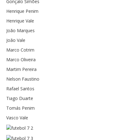
Gonçalo Simões
Atendimento ao Público
Henrique Penim
Biblioteca Online FZZ
Henrique Vale
Plantas PDM Online
João Marques
Faixas Gestão Combustível
João Vale
Regulamentos em Vigor
Marco Cotrim
Requerimentos em Vigor
Marco Oliveira
Sugestões/Reclamações
Martim Pereira
Tabela - Taxas e Licenças
Nelson Faustino
Rafael Santos
Avarias na Iluminação Pública
Tiago Duarte
AREIAS E PIAS
Tomás Penim
Contactos Úteis
Vasco Vale
Equipamentos
Culturais