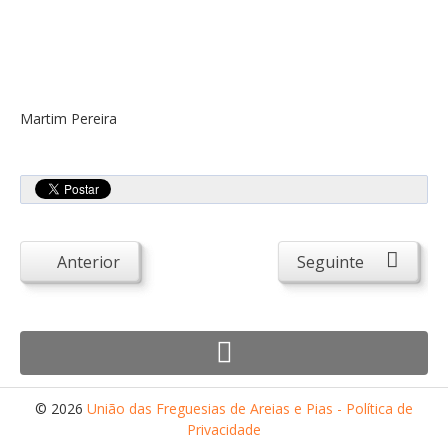
Desportivos
Escolas
Empresas
Património
Martim Pereira
Arqueológico
Edificado
Natural
Religioso
Anterior
Seguinte
Turismo e Lazer
Alojamento
Artesanato
Cafés/Restaurantes
© 2026
União das Freguesias de Areias e Pias - Política de
Privacidade
Feiras, Festas e Romarias